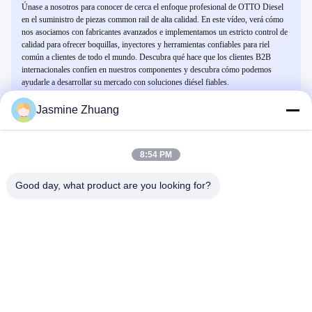
Únase a nosotros para conocer de cerca el enfoque profesional de OTTO Diesel
en el suministro de piezas common rail de alta calidad. En este vídeo, verá cómo
nos asociamos con fabricantes avanzados e implementamos un estricto control de
calidad para ofrecer boquillas, inyectores y herramientas confiables para riel
común a clientes de todo el mundo. Descubra qué hace que los clientes B2B
internacionales confíen en nuestros componentes y descubra cómo podemos
ayudarle a desarrollar su mercado con soluciones diésel fiables.
Jasmine Zhuang
Vídeos Relacionados
8:54 PM
Good day, what product are you looking for?
00:48
00:40
DONJOY Válvula de diafragma
316L Válvula de diafragma sanitario
sanitario /Válvula de puerto de tres T
de fondo del tanque neumático o
con extremos de soldadura con
manual 1' - 4'
Válvula De Diafragma Sanitaria
Válvula De Diafragma Sanitaria
mango de plástico
July 29, 2025
July 29, 2025