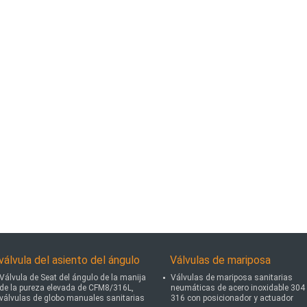
válvula del asiento del ángulo
Válvulas de mariposa
Válvula de Seat del ángulo de la manija
Válvulas de mariposa sanitarias
de la pureza elevada de CFM8/316L,
neumáticas de acero inoxidable 304 
válvulas de globo manuales sanitarias
316 con posicionador y actuador