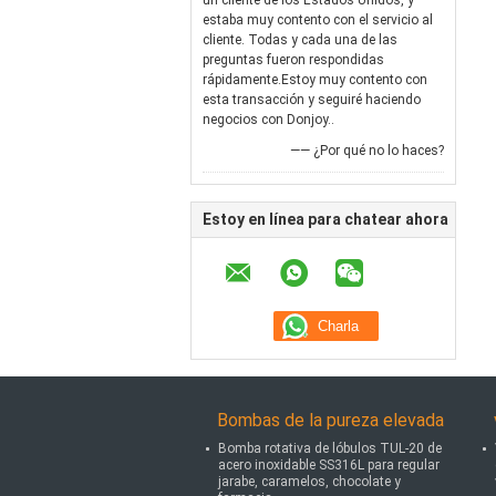
un cliente de los Estados Unidos, y
estaba muy contento con el servicio al
cliente. Todas y cada una de las
preguntas fueron respondidas
rápidamente.Estoy muy contento con
esta transacción y seguiré haciendo
negocios con Donjoy..
—— ¿Por qué no lo haces?
Estoy en línea para chatear ahora
Bombas de la pureza elevada
Bomba rotativa de lóbulos TUL-20 de
acero inoxidable SS316L para regular
jarabe, caramelos, chocolate y