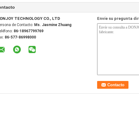
ontacto
ONJOY TECHNOLOGY CO., LTD
Envíe su pregunta di
ersona de Contacto:
Ms. Jasmine Zhuang
eléfono:
86-18967799769
ax:
86-577-86998000