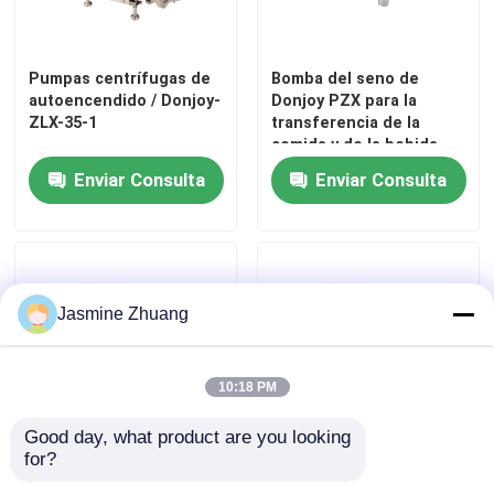
Pumpas centrífugas de
Bomba del seno de
autoencendido / Donjoy-
Donjoy PZX para la
ZLX-35-1
transferencia de la
comida y de la bebida
Enviar Consulta
Enviar Consulta
Jasmine Zhuang
10:18 PM
Good day, what product are you looking 
for?
Bomba de impulsor
RX Flexibilidad Impeller
flexible EPDM RX de
Bombas de alta pureza